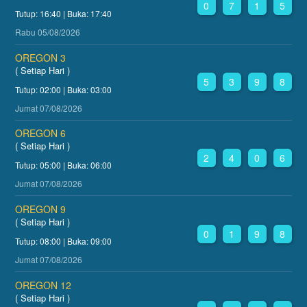
0
7
1
5
Tutup: 16:40 | Buka: 17:40
Rabu 05/08/2026
OREGON 3
( Setiap Hari )
5
3
9
8
Tutup: 02:00 | Buka: 03:00
Jumat 07/08/2026
OREGON 6
( Setiap Hari )
2
4
0
6
Tutup: 05:00 | Buka: 06:00
Jumat 07/08/2026
OREGON 9
( Setiap Hari )
0
1
9
8
Tutup: 08:00 | Buka: 09:00
Jumat 07/08/2026
OREGON 12
( Setiap Hari )