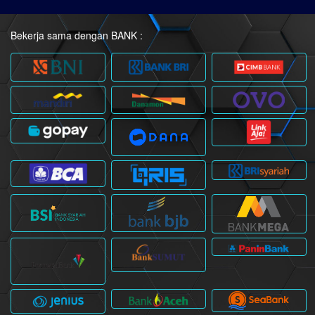
Bekerja sama dengan BANK :