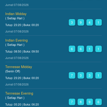
Jumat 07/08/2026
Indian Midday
( Setiap Hari )
3
9
4
1
Tutup: 23:20 | Buka: 00:20
Jumat 07/08/2026
Indian Evening
( Setiap Hari )
6
6
1
1
Tutup: 08:50 | Buka: 09:50
Jumat 07/08/2026
Tennesse Midday
(Senin Off)
7
3
3
1
Tutup: 23:20 | Buka: 00:20
Jumat 07/08/2026
Tennesse Evening
( Setiap Hari )
7
8
9
6
Tutup: 05:20 | Buka: 06:20