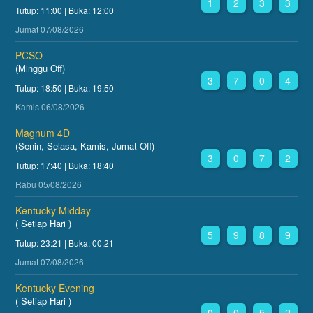
1
2
3
3
Tutup: 11:00 | Buka: 12:00
Jumat 07/08/2026
PCSO
(Minggu Off)
3
7
0
4
Tutup: 18:50 | Buka: 19:50
Kamis 06/08/2026
Magnum 4D
(Senin, Selasa, Kamis, Jumat Off)
3
0
7
2
Tutup: 17:40 | Buka: 18:40
Rabu 05/08/2026
Kentucky Midday
( Setiap Hari )
5
9
8
9
Tutup: 23:21 | Buka: 00:21
Jumat 07/08/2026
Kentucky Evening
( Setiap Hari )
0
0
5
2