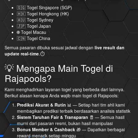
🇸🇬 Togel Singapore (SGP)
🇭🇰 Togel Hongkong (HK)
🇦🇺 Togel Sydney
🇯🇵 Togel Japan
🌐 Togel Macau
🇨🇳 Togel China
Semua pasaran dibuka sesuai jadwal dengan
live result dan
update real-time
.⏱️
💡 Mengapa Main Togel di
Rajapools?
Kami menghadirkan layanan togel yang berbeda dari lainnya.
Berikut alasan kenapa Anda wajib main togel di Rajapools:
Prediksi Akurat & Rutin
📊 — Setiap hari tim ahli kami
membagikan prediksi terbaik berdasarkan analisis statistik
Sistem Taruhan Fair & Transparan
🧾 — Semua hasil
murni dari pasaran resmi, bukan hasil manipulasi
Bonus Member & Cashback
🎁 — Dapatkan berbagai
reward menarik setiap minggu