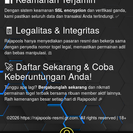
Dengan sistem keamanan
SSL encryption
dan verifikasi ganda,
kami pastikan seluruh data dan transaksi Anda terlindungi. ✅
🧾 Legalitas & Integritas
Rajapools hanya menyediakan pasaran resmi dan bekerja sama
dengan penyedia nomor togel legal, memastikan permainan adil
dan bebas manipulasi. ⚖️
🚀 Daftar Sekarang & Coba
Keberuntungan Anda!
Tunggu apa lagi?
Bergabunglah sekarang
dan nikmati
permainan togel terbaik bersama ribuan member aktif lainnya.
Raih kemenangan besar setiap hari di Rajapools! 🎉
©2026 https://rajapools-resmi.gr.com. All rights reserved | 18+