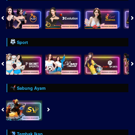
Sport
Sabung Ayam
Tembak Ikan