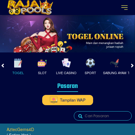
TOGEL
SLOT
LIVE CASINO
SPORT
SABUNG AYAM
TEM
Pasaran
Tampilan WAP
AztecGems4D
( Setiap Hari )