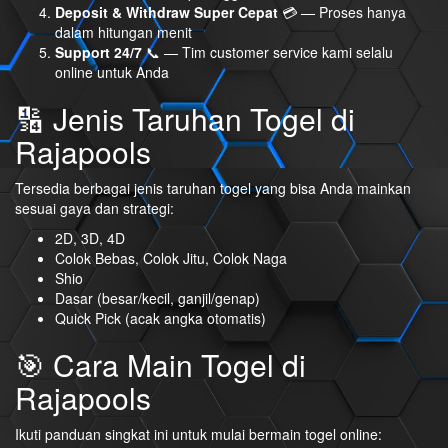
Deposit & Withdraw Super Cepat
💳 — Proses hanya
dalam hitungan menit
Support 24/7
📞 — Tim customer service kami selalu
online untuk Anda
🔢 Jenis Taruhan Togel di
Rajapools
Tersedia berbagai jenis taruhan togel yang bisa Anda mainkan
sesuai gaya dan strategi:
2D, 3D, 4D
Colok Bebas, Colok Jitu, Colok Naga
Shio
Dasar (besar/kecil, ganjil/genap)
Quick Pick (acak angka otomatis)
🎯 Cara Main Togel di
Rajapools
Ikuti panduan singkat ini untuk mulai bermain togel online: