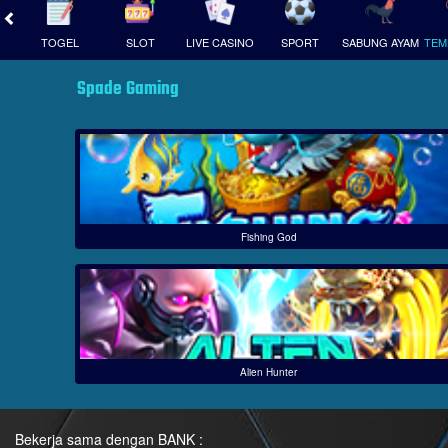
TOGEL
SLOT
LIVE CASINO
SPORT
SABUNG AYAM
TEM
Spade Gaming
Fishing God
Alien Hunter
Bekerja sama dengan BANK :