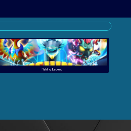
Fishing Legend