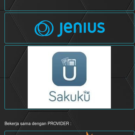
Bekerja sama dengan PROVIDER :