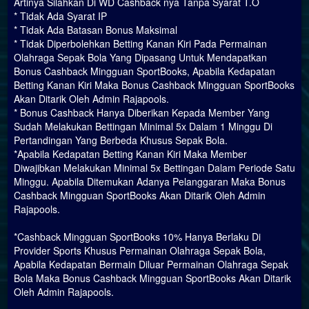
Artinya Silahkan Di WD Cashback nya Tanpa Syarat T.O
* Tidak Ada Syarat IP
* Tidak Ada Batasan Bonus Maksimal
* Tidak Diperbolehkan Betting Kanan Kiri Pada Permainan
Olahraga Sepak Bola Yang Dipasang Untuk Mendapatkan
Bonus Cashback Mingguan SportBooks, Apabila Kedapatan
Betting Kanan Kiri Maka Bonus Cashback Mingguan SportBooks
Akan Ditarik Oleh Admin Rajapools.
* Bonus Cashback Hanya Diberikan Kepada Member Yang
Sudah Melakukan Bettingan Minimal 5x Dalam 1 Minggu Di
Pertandingan Yang Berbeda Khusus Sepak Bola.
*Apabila Kedapatan Betting Kanan Kiri Maka Member
Diwajibkan Melakukan Minimal 5x Bettingan Dalam Periode Satu
Minggu. Apabila Ditemukan Adanya Pelanggaran Maka Bonus
Cashback Mingguan SportBooks Akan Ditarik Oleh Admin
Rajapools.
*Cashback Mingguan SportBooks 10% Hanya Berlaku Di
Provider Sports Khusus Permainan Olahraga Sepak Bola,
Apabila Kedapatan Bermain Diluar Permainan Olahraga Sepak
Bola Maka Bonus Cashback Mingguan SportBooks Akan Ditarik
Oleh Admin Rajapools.