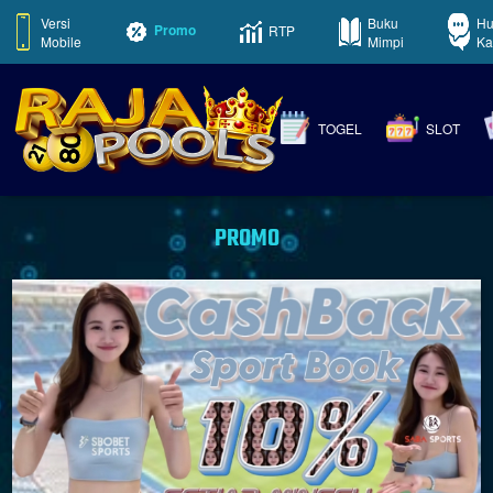
Versi
Buku
Hu
Promo
RTP
Mobile
Mimpi
Ka
TOGEL
SLOT
PROMO