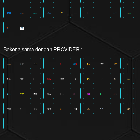
Bekerja sama dengan PROVIDER :