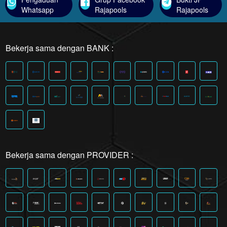
Whatsapp
Rajapools
Rajapools
Bekerja sama dengan BANK :
Bekerja sama dengan PROVIDER :