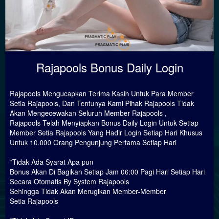
Rajapools Bonus Daily Login
Rajapools Mengucapkan Terima Kasih Untuk Para Member
Setia Rajapools, Dan Tentunya Kami Pihak Rajapools Tidak
Akan Mengecewakan Seluruh Member Rajapools ,
Rajapools Telah Menyiapkan Bonus Daily Login Untuk Setiap
Member Setia Rajapools Yang Hadir Login Setiap Hari Khusus
Untuk 10.000 Orang Pengunjung Pertama Setiap Hari
*Tidak Ada Syarat Apa pun
Bonus Akan Di Bagikan Setiap Jam 06:00 Pagi Hari Setiap Hari
Secara Otomatis By System Rajapools
Sehingga Tidak Akan Merugikan Member-Member
Setia Rajapools